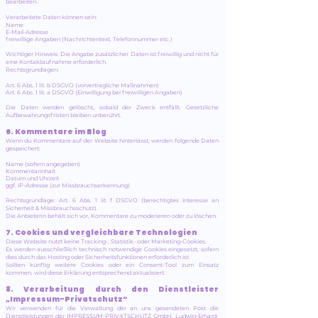
bearbeiten.
Verarbeitete Daten können sein:
Name
E-Mail-Adresse
freiwillige Angaben (Nachrichtentext, Telefonnummer etc.)
Wichtiger Hinweis: Die Angabe zusätzlicher Daten ist freiwillig und nicht für
eine Kontaktaufnahme erforderlich.
Rechtsgrundlagen:
Art. 6 Abs. 1 lit. b DSGVO (vorvertragliche Maßnahmen)
Art. 6 Abs. 1 lit. a DSGVO (Einwilligung bei freiwilligen Angaben)
Die Daten werden gelöscht, sobald der Zweck entfällt. Gesetzliche
Aufbewahrungsfristen bleiben unberührt.
6. Kommentare im Blog
Wenn du Kommentare auf der Website hinterlässt, werden folgende Daten
gespeichert:
Name (sofern angegeben)
Kommentarinhalt
Datum und Uhrzeit
ggf. IP-Adresse (zur Missbrauchserkennung)
Rechtsgrundlage: Art. 6 Abs. 1 lit. f DSGVO (berechtigtes Interesse an
Sicherheit & Missbrauchsschutz).
Die Anbieterin behält sich vor, Kommentare zu moderieren oder zu löschen.
7. Cookies und vergleichbare Technologien
Diese Website nutzt keine Tracking-, Statistik- oder Marketing-Cookies.
Es werden ausschließlich technisch notwendige Cookies eingesetzt, sofern
dies durch das Hosting oder Sicherheitsfunktionen erforderlich ist.
Sollten künftig weitere Cookies oder ein Consent-Tool zum Einsatz
kommen, wird diese Erklärung entsprechend aktualisiert.
8. Verarbeitung durch den Dienstleister
„Impressum-Privatschutz“
Wir verwenden für die Verwaltung der an uns gesendeten Post die
Dienstleistungen der IMPRESSUM-PRIVATSCHUTZ GmbH, Ludwig-Erhard-