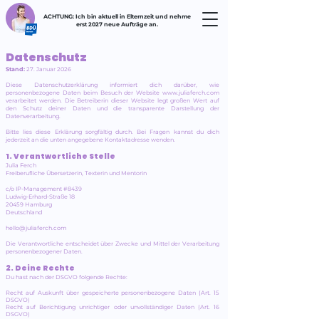
ACHTUNG: Ich bin aktuell in Elternzeit und nehme
erst 2027 neue Aufträge an.
Datenschutz
Stand:
27. Januar 2026
Diese Datenschutzerklärung informiert dich darüber, wie
personenbezogene Daten beim Besuch der Website
www.juliaferch.com
verarbeitet werden. Die Betreiberin dieser Website legt großen Wert auf
den Schutz deiner Daten und die transparente Darstellung der
Datenverarbeitung.
Bitte lies diese Erklärung sorgfältig durch. Bei Fragen kannst du dich
jederzeit an die unten angegebene Kontaktadresse wenden.
1. Verantwortliche Stelle
Julia Ferch
Freiberufliche Übersetzerin, Texterin und Mentorin
c/o IP-Management #8439
Ludwig-Erhard-Straße 18
20459 Hamburg
Deutschland
hello@juliaferch.com
Die Verantwortliche entscheidet über Zwecke und Mittel der Verarbeitung
personenbezogener Daten.
2. Deine Rechte
Du hast nach der DSGVO folgende Rechte:
Recht auf Auskunft über gespeicherte personenbezogene Daten (Art. 15
DSGVO)
Recht auf Berichtigung unrichtiger oder unvollständiger Daten (Art. 16
DSGVO)