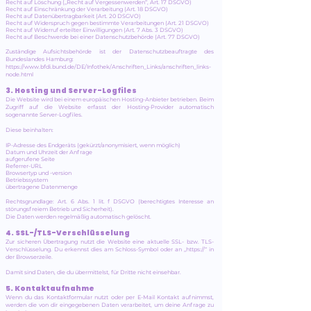
Recht auf Löschung („Recht auf Vergessenwerden“, Art. 17 DSGVO)
Recht auf Einschränkung der Verarbeitung (Art. 18 DSGVO)
Recht auf Datenübertragbarkeit (Art. 20 DSGVO)
Recht auf Widerspruch gegen bestimmte Verarbeitungen (Art. 21 DSGVO)
Recht auf Widerruf erteilter Einwilligungen (Art. 7 Abs. 3 DSGVO)
Recht auf Beschwerde bei einer Datenschutzbehörde (Art. 77 DSGVO)
Zuständige Aufsichtsbehörde ist der Datenschutzbeauftragte des
Bundeslandes Hamburg:
https://www.bfdi.bund.de/DE/Infothek/Anschriften_Links/anschriften_links-
node.html
3. Hosting und Server-Logfiles
Die Website wird bei einem europäischen Hosting-Anbieter betrieben. Beim
Zugriff auf die Website erfasst der Hosting-Provider automatisch
sogenannte Server-Logfiles.
Diese beinhalten:
IP-Adresse des Endgeräts (gekürzt/anonymisiert, wenn möglich)
Datum und Uhrzeit der Anfrage
aufgerufene Seite
Referrer-URL
Browsertyp und -version
Betriebssystem
übertragene Datenmenge
Rechtsgrundlage: Art. 6 Abs. 1 lit. f DSGVO (berechtigtes Interesse an
störungsfreiem Betrieb und Sicherheit).
Die Daten werden regelmäßig automatisch gelöscht.
4. SSL-/TLS-Verschlüsselung
Zur sicheren Übertragung nutzt die Website eine aktuelle SSL- bzw. TLS-
Verschlüsselung. Du erkennst dies am Schloss-Symbol oder an „https://“ in
der Browserzeile.
Damit sind Daten, die du übermittelst, für Dritte nicht einsehbar.
5. Kontaktaufnahme
Wenn du das Kontaktformular nutzt oder per E-Mail Kontakt aufnimmst,
werden die von dir eingegebenen Daten verarbeitet, um deine Anfrage zu